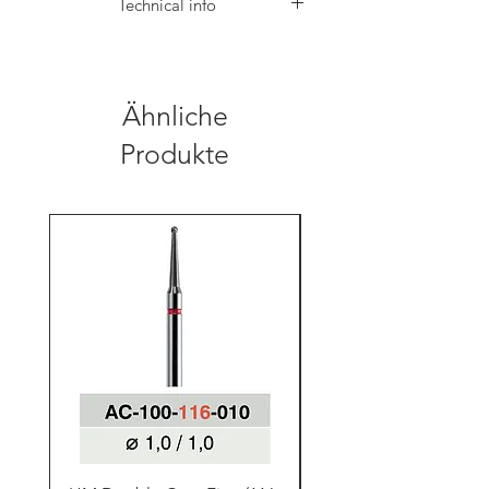
Technical info
Die niederschmelzend, fluoreszierende
Pastenmalfarbe kann durch ihre geringe
Korngröße hauchdünn aufgetragen werden,
um besonders natürlich wirkende Resultate
Ähnliche
zu erzielen. Die Margin Stain ist eine der
wichtigsten Malfarben im System. Mit dieser
Produkte
opaquen Masse erfolgt die Abdeckung von
zu transparent geratenen Stellen, wie etwa
bei Keramikschultern.Im Frontzahnbereich
lassen sich mit der Margin Stain täuschend
echt aussehende Mamellon-Effekte
erzielen. Das AP-Malfarben-Set wird
höchsten Ansprüchen gerecht und
ermöglicht Effekte, welche seither nur den
erfahrenen Profis in der Schichttechnik
vorbehalten war.