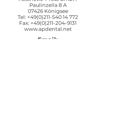
Paulinzella 8 A
07426 Königsee
Tel: +49(0)211-540 14 772
Fax: +49(0)211-204-9131
www.apdental.net
Email:
Bestellungen:
sales@apde
ntal.net
Buchhaltung und Anfrage
accounting@apdental.ne
t
Persönliches Anliegen:
jorg@apdental.net
Marketing:
marketing@apdental.net
USA
Aesthetic-Press, LLC
7620 Massachusetts Avenue,
New Port Richey