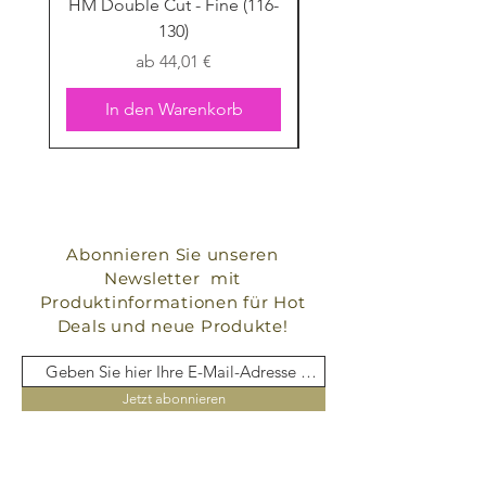
HM Double Cut - Fine (116-
HM Double Cut - Fine
130)
Sale-Preis
ab
44,01 €
In den Warenkorb
Abonnieren Sie unseren
Newsletter mit
Produktinformationen für Hot
Deals und neue Produkte!
Jetzt abonnieren