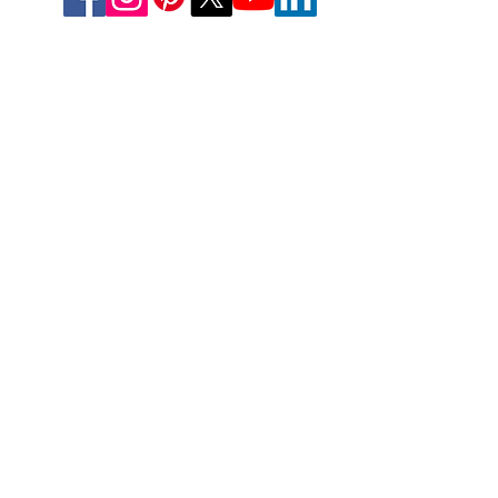
Deutschland
Aesthetic-Press GmbH
Paulinzella 8 A
07426 Königsee
Tel: +49(0)211-540 14 772
Fax: +49(0)211-204-9131
www.apdental.net
Email:
Bestellungen:
sales@apde
ntal.net
Buchhaltung und Anfrage
accounting@apdental.ne
t