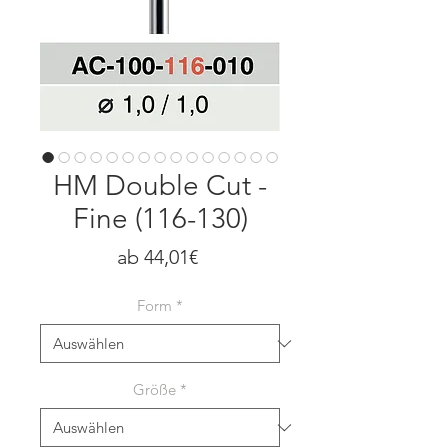
HM Double Cut -
Fine (116-130)
Sale-
ab
44,01€
Preis
Form
*
Größe
*