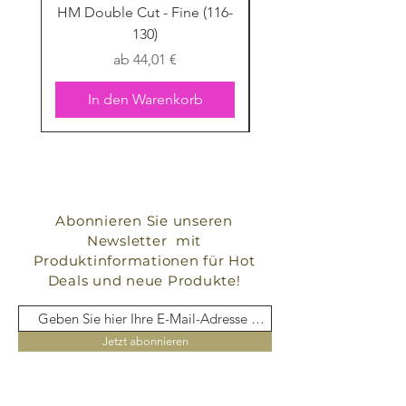
HM Double Cut - Fine (116-
HM Double Cut - Fine
130)
Sale-Preis
ab
44,01 €
In den Warenkorb
Abonnieren Sie unseren
Newsletter mit
Produktinformationen für Hot
Deals und neue Produkte!
Jetzt abonnieren