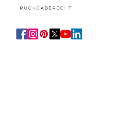
RÜCKGABERECHT
Deutschland
Aesthetic-Press GmbH
Paulinzella 8 A
07426 Königsee
Tel: +49(0)211-540 14 772
Fax: +49(0)211-204-9131
www.apdental.net
Email: