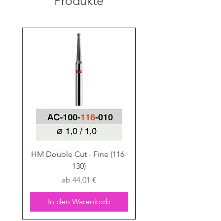
Produkte
HM Double Cut - Fine (116-
HM Double Cut - Fine
130)
Sale-Preis
ab
44,01 €
In den Warenkorb