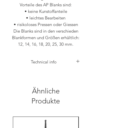
Vorteile des AP Blanks sind:
• keine Kunstoffanteile
• leichtes Bearbeiten
• risikoloses Pressen oder Giessen
Die Blanks sind in den verschieden
Blankformen und Größen erhältlich:
12, 14, 16, 18, 20, 25, 30 mm.
Technical info
Die gefräste Krone läßt sich genauso leicht
wie die OccluMaster auf das Gerüst
aufsetzen und zur Presstechnik vorbereiten.
Modfikationen der Form, Okklusion und
Ähnliche
Fissuren sind somit spielend leicht möglich.
Durch die Elastizität des Wachses ist es
Produkte
möglich Einproben im Mund des Patienten
durchzuführen. Für Experten der FGP
Technik und Techniker mit hohen
funktionellen Ansprüchen ist dies die ideale
Variante, die digitale Technik in ihre Arbeit