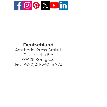
Deutschland
Aesthetic-Press GmbH
Paulinzella 8 A
07426 Königsee
Tel: +49(0)211-540 14 772
Fax: +49(0)211-204-9131
www.apdental.net
Email:
Bestellungen:
sales@apde
ntal.net
Buchhaltung und Anfrage
accounting@apdental.ne
t