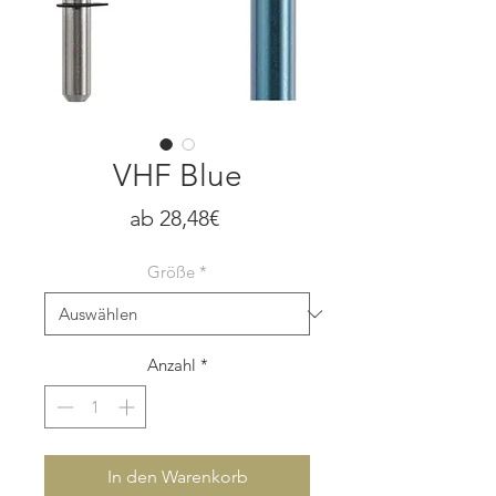
VHF Blue
Sale-
ab
28,48€
Preis
Größe
*
Anzahl
*
In den Warenkorb