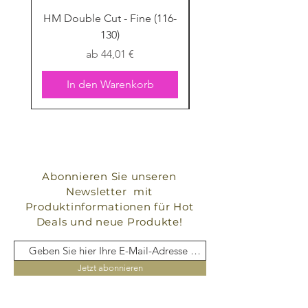
HM Double Cut - Fine (116-
HM Double Cut - Fine
130)
Sale-Preis
ab
44,01 €
In den Warenkorb
Abonnieren Sie unseren
Newsletter mit
Produktinformationen für Hot
Deals und neue Produkte!
Jetzt abonnieren