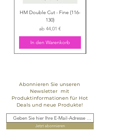
HM Double Cut - Fine (116-
HM Double Cut - Fine
130)
Sale-Preis
ab
44,01 €
In den Warenkorb
Abonnieren Sie unseren
Newsletter mit
Produktinformationen für Hot
Deals und neue Produkte!
Jetzt abonnieren