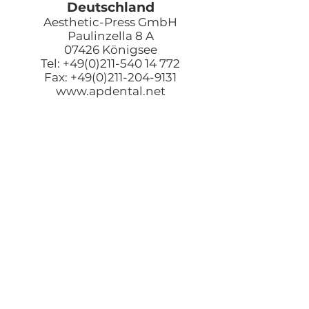
Deutschland
Aesthetic-Press GmbH
Paulinzella 8 A
07426 Königsee
Tel: +49(0)211-540 14 772
Fax: +49(0)211-204-9131
www.apdental.net
Email:
Bestellungen:
sales@apde
ntal.net
Buchhaltung und Anfrage
accounting@apdental.ne
t
Persönliches Anliegen:
jorg@apdental.net
Marketing:
marketing@apdental.net
USA
Aesthetic-Press, LLC